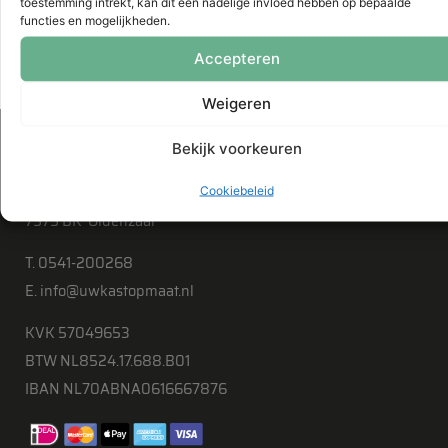
toestemming intrekt, kan dit een nadelige invloed hebben op bepaalde
functies en mogelijkheden.
Voeg het Décor+ ladefront en een knop
Accepteren
toe.
Weigeren
Uwkastopmaat.nl
Bekijk voorkeuren
DeValore bv
Nijverheidsstraat 50
Cookiebeleid
7575 BK Oldenzaal
T. 0541-200268
E. info@uwkastopmaat.nl
KVK 57049653
BTW NL8524.17.688.B01
IBAN NL70ABNA0616667876