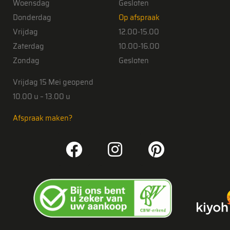
Woensdag
Gesloten
Donderdag
Op afspraak
Vrijdag
12.00-15.00
Zaterdag
10.00-16.00
Zondag
Gesloten
Vrijdag 15 Mei geopend
10.00 u – 13.00 u
Afspraak maken?