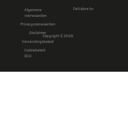
DeValore bv
Algemene
voorwaarden
Privacyvoorwaarden
Disclaimer
Copyright © 2026
Verzendingsbeleid
Cookiebeleid
(EU)