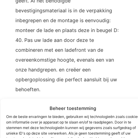
geeft. Al het benodigde
bevestigingsmateriaal is in de verpakking
inbegrepen en de montage is eenvoudig:
monteer de lade en plaats deze in beugel D:
40. Pas uw lade aan door deze te
combineren met een ladefront van de
overeenkomstige hoogte, evenals een van
onze handgrepen. en creëer een
opbergoplossing die perfect aansluit bij uw
behoeften.
Beheer toestemming
Om de beste ervaringen te bieden, gebruiken wij technologieën zoals cookie
Creëert gesloten opslag in uw systeem.
om informatie over je apparaat op te slaan en/of te raadplegen. Door in te
Voorzien van soft close en volledige
stemmen met deze technologieën kunnen wij gegevens zoals surfgedrag of
unieke ID's op deze site verwerken. Als je geen toestemming geeft of uw
uitschuifbaarheid.