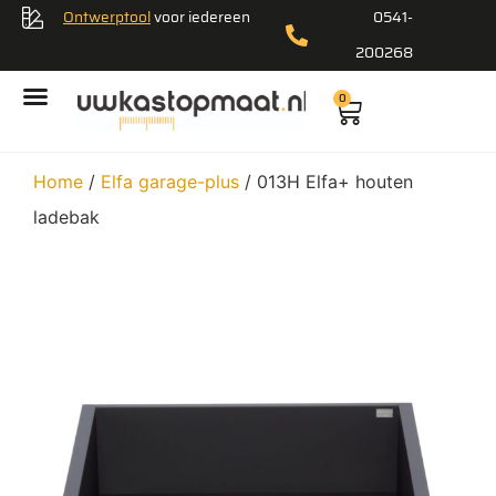
Ontwerptool
voor iedereen
0541-
200268
0
Home
/
Elfa garage-plus
/ 013H Elfa+ houten
ladebak