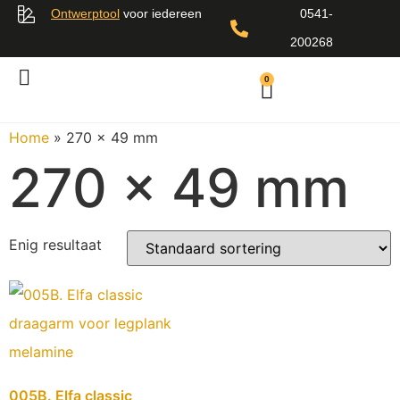
Ontwerptool
voor iedereen
0541-
200268
0
Home
»
270 x 49 mm
270 x 49 mm
Enig resultaat
005B. Elfa classic