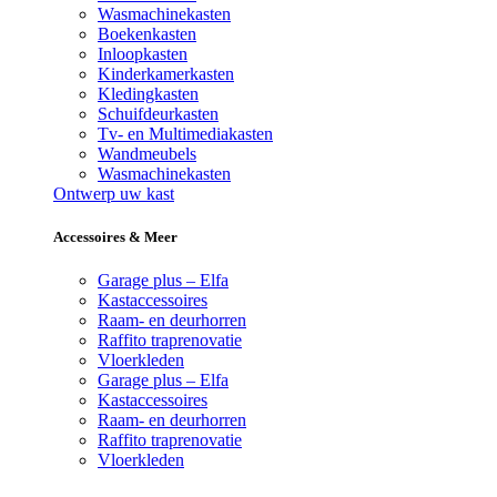
Wasmachinekasten
Boekenkasten
Inloopkasten
Kinderkamerkasten
Kledingkasten
Schuifdeurkasten
Tv- en Multimediakasten
Wandmeubels
Wasmachinekasten
Ontwerp uw kast
Accessoires & Meer
Garage plus – Elfa
Kastaccessoires
Raam- en deurhorren
Raffito traprenovatie
Vloerkleden
Garage plus – Elfa
Kastaccessoires
Raam- en deurhorren
Raffito traprenovatie
Vloerkleden