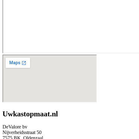
Uwkastopmaat.nl
DeValore bv
Nijverheidsstraat 50
7575 BK Oldenzaal