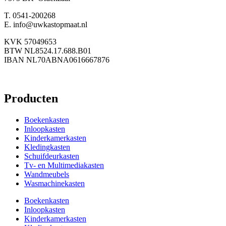
T. 0541-200268
E. info@uwkastopmaat.nl
KVK 57049653
BTW NL8524.17.688.B01
IBAN NL70ABNA0616667876
Producten
Boekenkasten
Inloopkasten
Kinderkamerkasten
Kledingkasten
Schuifdeurkasten
Tv- en Multimediakasten
Wandmeubels
Wasmachinekasten
Boekenkasten
Inloopkasten
Kinderkamerkasten