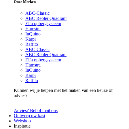
Onze Merken
ABC-Classic
ABC Reoler Quadrant
Elfa opbergsysteem
Hamstra
InQuino
Karpi
Raffito
ABC-Classic
ABC Reoler Quadrant
Elfa opbergsysteem
Hamstra
InQuino
Karpi
Raffito
Kunnen wij je helpen met het maken van een keuze of
advies?
Advies? Bel of mail ons
Ontwerp uw kast
Webshop
Inspiratie