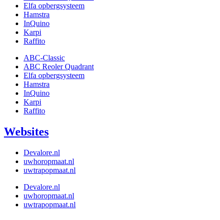
Elfa opbergsysteem
Hamstra
InQuino
Karpi
Raffito
ABC-Classic
ABC Reoler Quadrant
Elfa opbergsysteem
Hamstra
InQuino
Karpi
Raffito
Websites
Devalore.nl
uwhoropmaat.nl
uwtrapopmaat.nl
Devalore.nl
uwhoropmaat.nl
uwtrapopmaat.nl