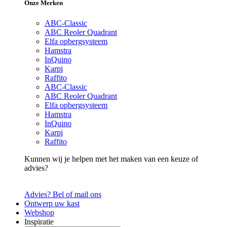
Onze Merken
ABC-Classic
ABC Reoler Quadrant
Elfa opbergsysteem
Hamstra
InQuino
Karpi
Raffito
ABC-Classic
ABC Reoler Quadrant
Elfa opbergsysteem
Hamstra
InQuino
Karpi
Raffito
Kunnen wij je helpen met het maken van een keuze of
advies?
Advies? Bel of mail ons
Ontwerp uw kast
Webshop
Inspiratie