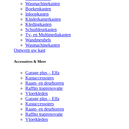
Wasmachinekasten
Boekenkasten
Inloopkasten
Kinderkamerkasten
Kledingkasten
Schuifdeurkasten
Tv- en Multimediakasten
Wandmeubels
Wasmachinekasten
Ontwerp uw kast
Accessoires & Meer
Garage plus – Elfa
Kastaccessoires
Raam- en deurhorren
Raffito traprenovatie
Vloerkleden
Garage plus – Elfa
Kastaccessoires
Raam- en deurhorren
Raffito traprenovatie
Vloerkleden