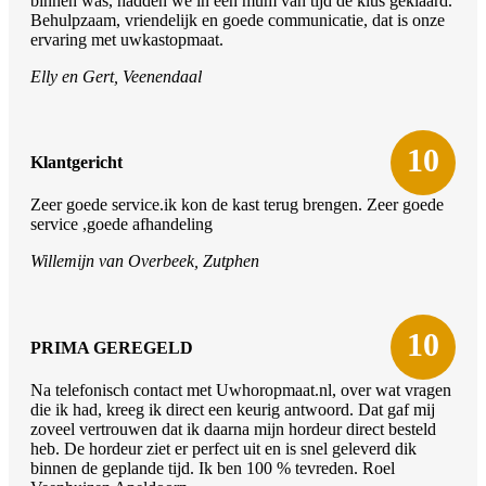
binnen was, hadden we in een mum van tijd de klus geklaard.
Behulpzaam, vriendelijk en goede communicatie, dat is onze
ervaring met uwkastopmaat.
Elly en Gert, Veenendaal
10
Klantgericht
Zeer goede service.ik kon de kast terug brengen. Zeer goede
service ,goede afhandeling
Willemijn van Overbeek, Zutphen
10
PRIMA GEREGELD
Na telefonisch contact met Uwhoropmaat.nl, over wat vragen
die ik had, kreeg ik direct een keurig antwoord. Dat gaf mij
zoveel vertrouwen dat ik daarna mijn hordeur direct besteld
heb. De hordeur ziet er perfect uit en is snel geleverd dik
binnen de geplande tijd. Ik ben 100 % tevreden. Roel