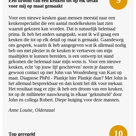
Een droom van een keuken tot op elk detail
voor mij op maat gemaakt
Voor een nieuwe keuken gaan mensen meestal naar een
keukenspecialist die een aantal modelkeukens laat zien
waaruit gekozen kan worden. Dat is natuurlijk helemaal
prima. Ik heb het anders aangepakt, want ik wil graag een
keuken die tot op elk detail op maat is gemaakt. Gaandeweg
ons gesprek, waarin ik heb aangegeven wat ik allemaal nodig
heb om met plezier in de keuken te vertoeven om mijn
maaltijden te kunnen bereiden, is een ontwerp tot stand
gekomen die helemaal naar mijn wens is. Voor een nieuwe
keuken, echt ‘op jouw lijf geschreven’ neem je daarom
gewoon contact op met John van Woudenberg van Kast op
maat. Diagnose PhPd - Plankje hier Plankje daar? Met John is
het allemaal bespreekbaar en dan komt het dik voor mekaar.
Het resultaat mag er zijn: ik heb een droom van een keuken,
tot op de millimeter nauwkeurig in elkaar ‘geknutseld’ door
John en collega Robert. Diepe buiging voor deze mannen.
Anne Louise, Oldenzaal
10
Top geregeld