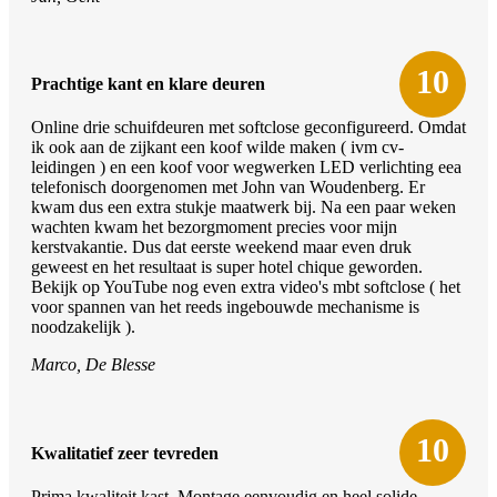
10
Prachtige kant en klare deuren
Online drie schuifdeuren met softclose geconfigureerd. Omdat
ik ook aan de zijkant een koof wilde maken ( ivm cv-
leidingen ) en een koof voor wegwerken LED verlichting eea
telefonisch doorgenomen met John van Woudenberg. Er
kwam dus een extra stukje maatwerk bij. Na een paar weken
wachten kwam het bezorgmoment precies voor mijn
kerstvakantie. Dus dat eerste weekend maar even druk
geweest en het resultaat is super hotel chique geworden.
Bekijk op YouTube nog even extra video's mbt softclose ( het
voor spannen van het reeds ingebouwde mechanisme is
noodzakelijk ).
Marco, De Blesse
10
Kwalitatief zeer tevreden
Prima kwaliteit kast. Montage eenvoudig en heel solide.