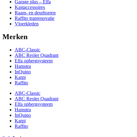
Garage plus – Elfa
Kastaccessoires
Raam- en deurhorren
Raffito traprenovatie
Vloerkleden
Merken
ABC-Classic
ABC Reoler Quadrant
Elfa opbergsysteem
Hamstra
InQuino
Karpi
Raffito
ABC-Classic
ABC Reoler Quadrant
Elfa opbergsysteem
Hamstra
InQuino
Karpi
Raffito