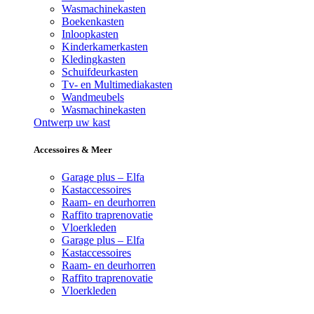
Wasmachinekasten
Boekenkasten
Inloopkasten
Kinderkamerkasten
Kledingkasten
Schuifdeurkasten
Tv- en Multimediakasten
Wandmeubels
Wasmachinekasten
Ontwerp uw kast
Accessoires & Meer
Garage plus – Elfa
Kastaccessoires
Raam- en deurhorren
Raffito traprenovatie
Vloerkleden
Garage plus – Elfa
Kastaccessoires
Raam- en deurhorren
Raffito traprenovatie
Vloerkleden