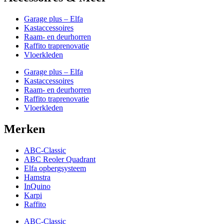
Garage plus – Elfa
Kastaccessoires
Raam- en deurhorren
Raffito traprenovatie
Vloerkleden
Garage plus – Elfa
Kastaccessoires
Raam- en deurhorren
Raffito traprenovatie
Vloerkleden
Merken
ABC-Classic
ABC Reoler Quadrant
Elfa opbergsysteem
Hamstra
InQuino
Karpi
Raffito
ABC-Classic