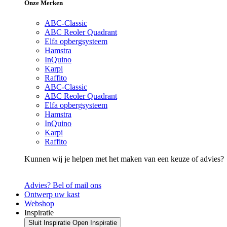
Onze Merken
ABC-Classic
ABC Reoler Quadrant
Elfa opbergsysteem
Hamstra
InQuino
Karpi
Raffito
ABC-Classic
ABC Reoler Quadrant
Elfa opbergsysteem
Hamstra
InQuino
Karpi
Raffito
Kunnen wij je helpen met het maken van een keuze of advies?
Advies? Bel of mail ons
Ontwerp uw kast
Webshop
Inspiratie
Sluit Inspiratie
Open Inspiratie