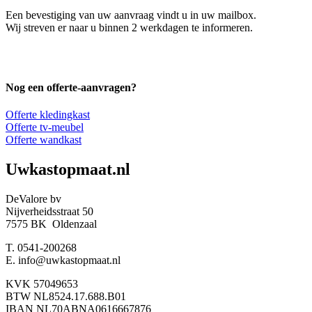
Een bevestiging van uw aanvraag vindt u in uw mailbox.
Wij streven er naar u binnen 2 werkdagen te informeren.
Nog een offerte-aanvragen?
Offerte kledingkast
Offerte tv-meubel
Offerte wandkast
Uwkastopmaat.nl
DeValore bv
Nijverheidsstraat 50
7575 BK Oldenzaal
T. 0541-200268
E. info@uwkastopmaat.nl
KVK 57049653
BTW NL8524.17.688.B01
IBAN NL70ABNA0616667876