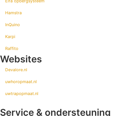
Elfa opbergsysteem
Hamstra
InQuino
Karpi
Raffito
Websites
Devalore.nl
uwhoropmaat.nl
uwtrapopmaat.nl
Service & ondersteuning