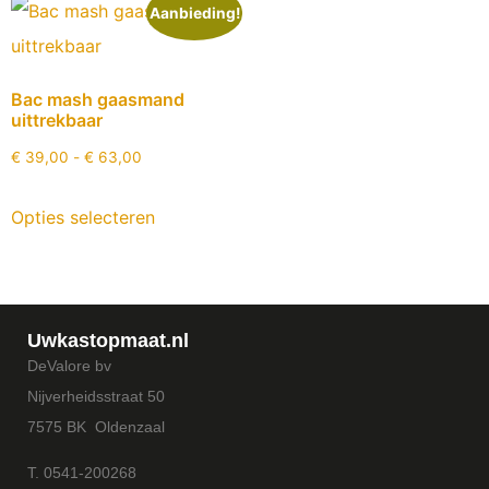
Aanbieding!
Bac mash gaasmand
uittrekbaar
€
39,00
-
€
63,00
Opties selecteren
Uwkastopmaat.nl
DeValore bv
Nijverheidsstraat 50
7575 BK Oldenzaal
T. 0541-200268