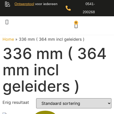
Ontwerptool
voor iedereen
0541-
200268
0
Home
»
336 mm ( 364 mm incl geleiders )
336 mm ( 364
mm incl
geleiders )
Enig resultaat