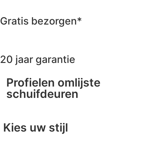
Gratis bezorgen*
20 jaar garantie
Profielen omlijste
schuifdeuren
basis
stretto
minimalista
rondo-design
rondo-grip
mezzo-grip
Kies uw stijl