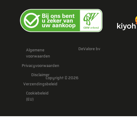
DeValore bv
Algemene
voorwaarden
Privacyvoorwaarden
Disclaimer
Copyright © 2026
Verzendingsbeleid
Cookiebeleid
(EU)