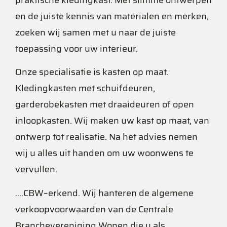
praktische kledingkast. Met slimme ontwerpen
en de juiste kennis van materialen en
merken,
zoeken wij samen met u naar de juis
te
toepassing voor uw interieur.
Onze specialisatie is kasten op maat.
Kledingkasten met schuifdeuren,
garderobekasten met draaideuren of open
inloopkasten.
Wij maken uw kast op maat, van
ontwerp tot realisatie. Na het advies nemen
wij u
alles uit handen om uw
woonwens te
vervullen.
…
.
CBW
–
erkend. Wij hanteren de algemene
verkoopvoorwaarden van de Centrale
Branchevereniging Wonen die u als