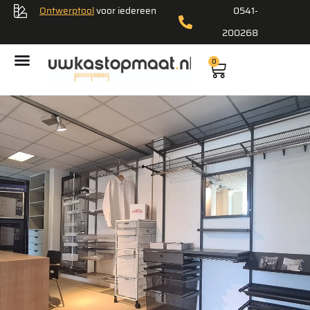
Ontwerptool
voor iedereen
0541-
200268
0