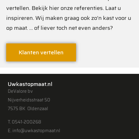
vertellen. Bekijk hier onze referenties. Laat u
inspireren. Wij maken graag ook zo’n kast voor u
op maat. … of liever toch net even anders?
Klanten vertellen
Uwkastopmaat.nl
DeValore bv
Nijverheidsstraat 50
7575 BK Oldenzaal
T. 0541-200268
E. info@uwkastopmaat.nl