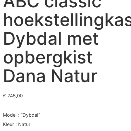
ABC classic
hoekstellingka
Dybdal met
opbergkist
Dana Natur
€
745,00
Model : “Dybdal”
Kleur : Natur