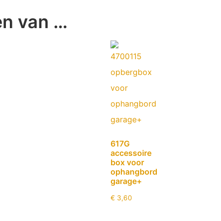
en van …
617G
accessoire
box voor
ophangbord
garage+
€
3,60