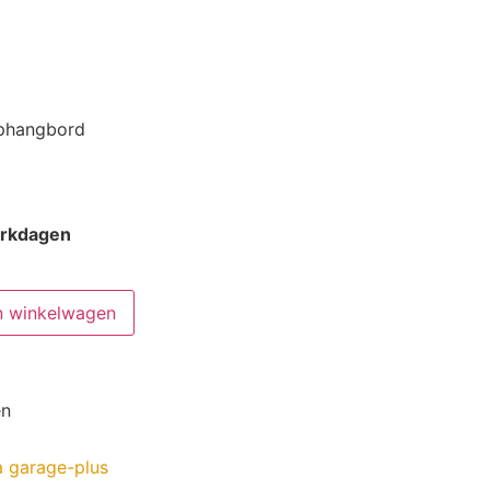
ophangbord
erkdagen
n winkelwagen
en
a garage-plus