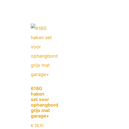
618G
haken
set voor
ophangbord
grijs mat
garage+
€
18,10