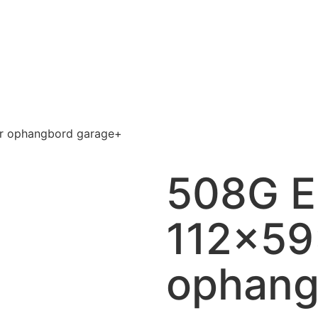
r ophangbord garage+
508G E
112x59
ophang