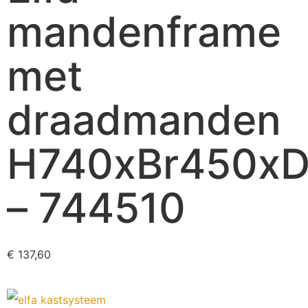
mandenframe
met
draadmanden
H740xBr450x
– 744510
€
137,60