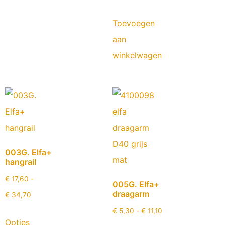
Toevoegen
aan
winkelwagen
003G. Elfa+
hangrail
€
17,60
-
005G. Elfa+
draagarm
€
34,70
€
5,30
-
€
11,10
Opties