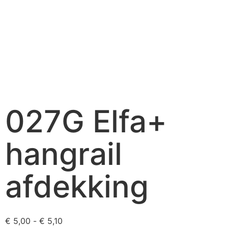
027G Elfa+
hangrail
afdekking
€
5,00
-
€
5,10