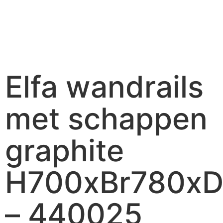
Elfa wandrails
met schappen
graphite
H700xBr780xD
– 440025