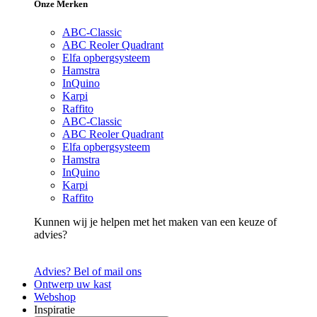
Onze Merken
ABC-Classic
ABC Reoler Quadrant
Elfa opbergsysteem
Hamstra
InQuino
Karpi
Raffito
ABC-Classic
ABC Reoler Quadrant
Elfa opbergsysteem
Hamstra
InQuino
Karpi
Raffito
Kunnen wij je helpen met het maken van een keuze of
advies?
Advies? Bel of mail ons
Ontwerp uw kast
Webshop
Inspiratie