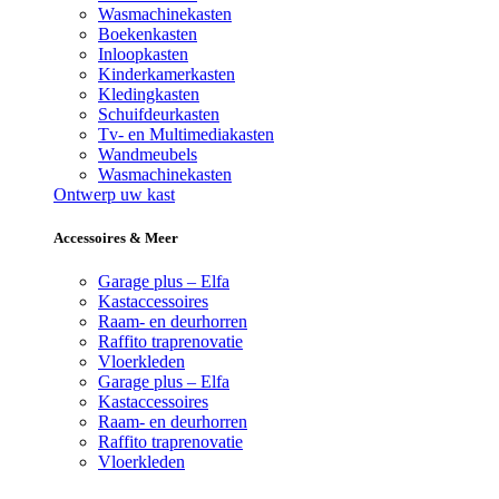
Wasmachinekasten
Boekenkasten
Inloopkasten
Kinderkamerkasten
Kledingkasten
Schuifdeurkasten
Tv- en Multimediakasten
Wandmeubels
Wasmachinekasten
Ontwerp uw kast
Accessoires & Meer
Garage plus – Elfa
Kastaccessoires
Raam- en deurhorren
Raffito traprenovatie
Vloerkleden
Garage plus – Elfa
Kastaccessoires
Raam- en deurhorren
Raffito traprenovatie
Vloerkleden