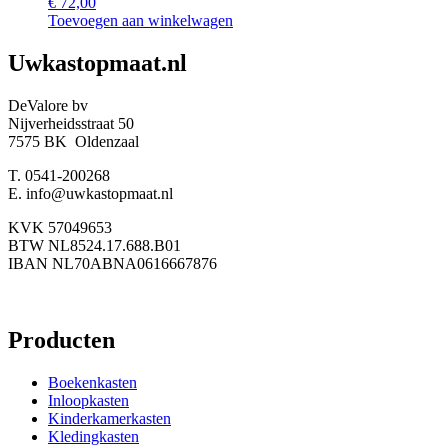
€
72,00
Toevoegen aan winkelwagen
Uwkastopmaat.nl
DeValore bv
Nijverheidsstraat 50
7575 BK Oldenzaal
T. 0541-200268
E. info@uwkastopmaat.nl
KVK 57049653
BTW NL8524.17.688.B01
IBAN NL70ABNA0616667876
Producten
Boekenkasten
Inloopkasten
Kinderkamerkasten
Kledingkasten