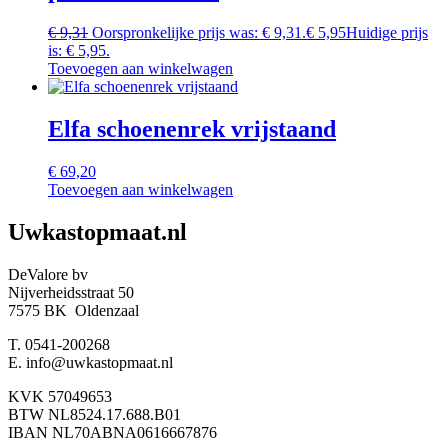
€
9,31
Oorspronkelijke prijs was: € 9,31.
€
5,95
Huidige prijs
is: € 5,95.
Toevoegen aan winkelwagen
Elfa schoenenrek vrijstaand
€
69,20
Toevoegen aan winkelwagen
Uwkastopmaat.nl
DeValore bv
Nijverheidsstraat 50
7575 BK Oldenzaal
T. 0541-200268
E. info@uwkastopmaat.nl
KVK 57049653
BTW NL8524.17.688.B01
IBAN NL70ABNA0616667876