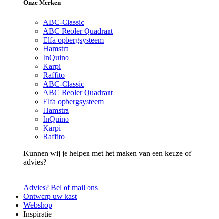
Onze Merken
ABC-Classic
ABC Reoler Quadrant
Elfa opbergsysteem
Hamstra
InQuino
Karpi
Raffito
ABC-Classic
ABC Reoler Quadrant
Elfa opbergsysteem
Hamstra
InQuino
Karpi
Raffito
Kunnen wij je helpen met het maken van een keuze of
advies?
Advies? Bel of mail ons
Ontwerp uw kast
Webshop
Inspiratie