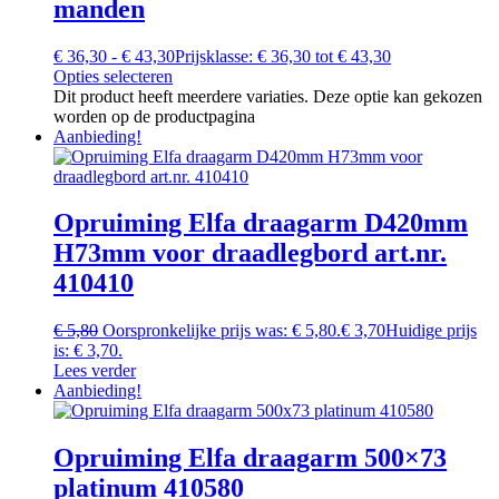
manden
€
36,30
-
€
43,30
Prijsklasse: € 36,30 tot € 43,30
Opties selecteren
Dit product heeft meerdere variaties. Deze optie kan gekozen
worden op de productpagina
Aanbieding!
Opruiming Elfa draagarm D420mm
H73mm voor draadlegbord art.nr.
410410
€
5,80
Oorspronkelijke prijs was: € 5,80.
€
3,70
Huidige prijs
is: € 3,70.
Lees verder
Aanbieding!
Opruiming Elfa draagarm 500×73
platinum 410580