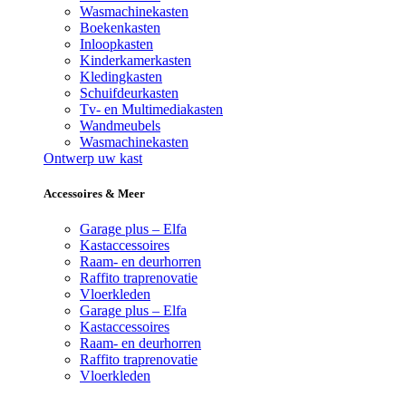
Wasmachinekasten
Boekenkasten
Inloopkasten
Kinderkamerkasten
Kledingkasten
Schuifdeurkasten
Tv- en Multimediakasten
Wandmeubels
Wasmachinekasten
Ontwerp uw kast
Accessoires & Meer
Garage plus – Elfa
Kastaccessoires
Raam- en deurhorren
Raffito traprenovatie
Vloerkleden
Garage plus – Elfa
Kastaccessoires
Raam- en deurhorren
Raffito traprenovatie
Vloerkleden