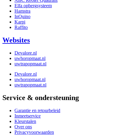
ABC Reoler Quadrant
Elfa opbergsysteem
Hamstra
InQuino
Karpi
Raffito
Websites
Devalore.nl
uwhoropmaat.nl
uwtrapopmaat.nl
Devalore.nl
uwhoropmaat.nl
uwtrapopmaat.nl
Service & ondersteuning
Garantie en retourbeleid
Inmeetservice
Kleurstalen
Over ons
Privacyvoorwaarden