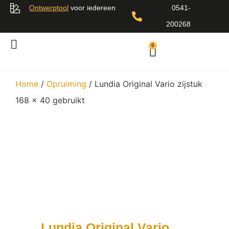
Ontwerptool
voor iedereen
0541-
200268
0
Home
/
Opruiming
/ Lundia Original Vario zijstuk
168 x 40 gebruikt
Lundia Original Vario