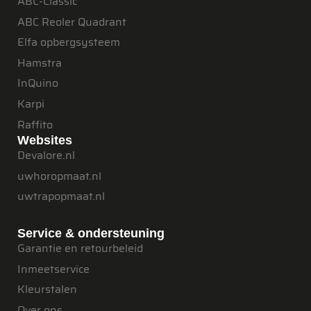
ABC-Classic
ABC Reoler Quadrant
Elfa opbergsysteem
Hamstra
InQuino
Karpi
Raffito
Websites
Devalore.nl
uwhoropmaat.nl
uwtrapopmaat.nl
Service & ondersteuning
Garantie en retourbeleid
Inmeetservice
Kleurstalen
Over ons