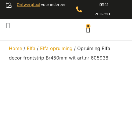
Ontwerptool
voor iedereen
0541-
200268
0
Home
/
Elfa
/
Elfa opruiming
/ Opruiming Elfa
decor frontstrip Br450mm wit art.nr 605938