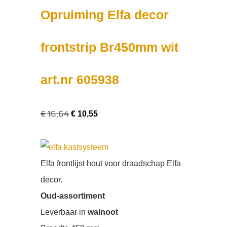
Opruiming Elfa decor
frontstrip Br450mm wit
art.nr 605938
€
16,64
€
10,55
Elfa frontlijst hout voor draadschap Elfa
decor.
Oud-assortiment
Leverbaar in
walnoot