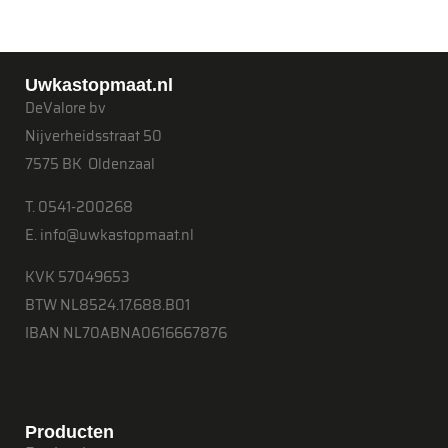
Uwkastopmaat.nl
DeValore bv
Nijverheidsstraat 50
7575 BK Oldenzaal
T. 0541-200268
E. info@uwkastopmaat.nl
KVK 57049653
BTW NL8524.17.688.B01
IBAN NL70ABNA0616667876
Producten