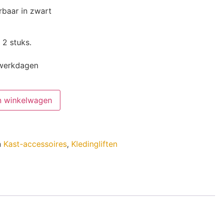
rbaar in zwart
 2 stuks.
 werkdagen
n winkelwagen
n
Kast-accessoires
,
Kledingliften