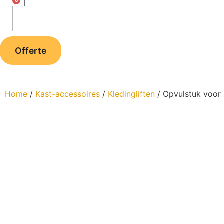
0
Offerte
Home
/
Kast-accessoires
/
Kledingliften
/ Opvulstuk voor 