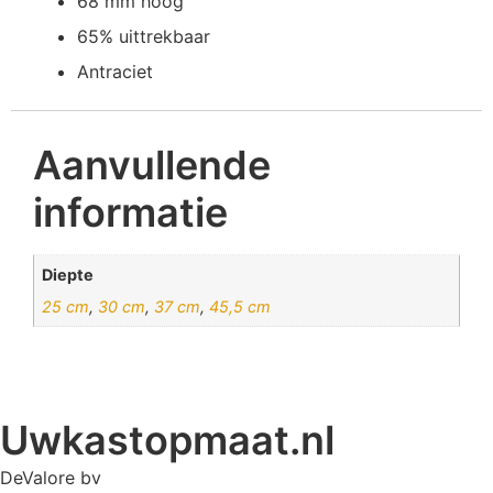
68 mm hoog
65% uittrekbaar
Antraciet
Aanvullende
informatie
Diepte
25 cm
,
30 cm
,
37 cm
,
45,5 cm
Uwkastopmaat.nl
DeValore bv