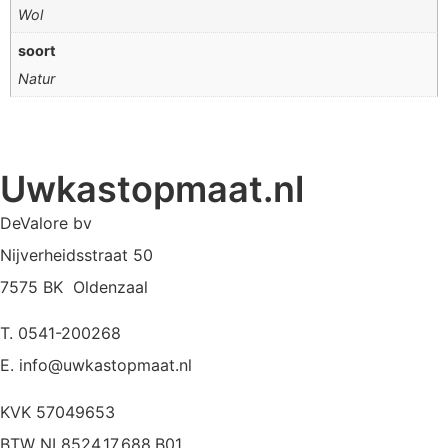
Wol
soort
Natur
Uwkastopmaat.nl
DeValore bv
Nijverheidsstraat 50
7575 BK Oldenzaal
T. 0541-200268
E. info@uwkastopmaat.nl
KVK 57049653
BTW NL8524.17.688.B01