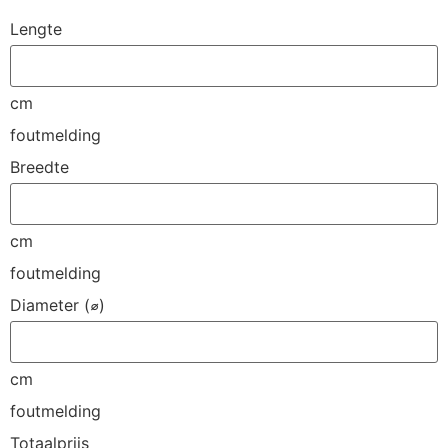
Lengte
cm
foutmelding
Breedte
cm
foutmelding
Diameter (⌀)
cm
foutmelding
Totaalprijs