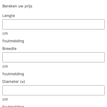
Bereken uw prijs
Lengte
cm
foutmelding
Breedte
cm
foutmelding
Diameter (⌀)
cm
foutmelding