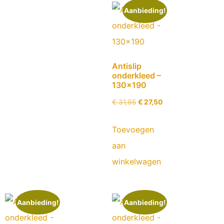
Aanbieding!
Antislip
onderkleed –
130×190
€
31,95
€
27,50
Toevoegen
aan
winkelwagen
Aanbieding!
Aanbieding!