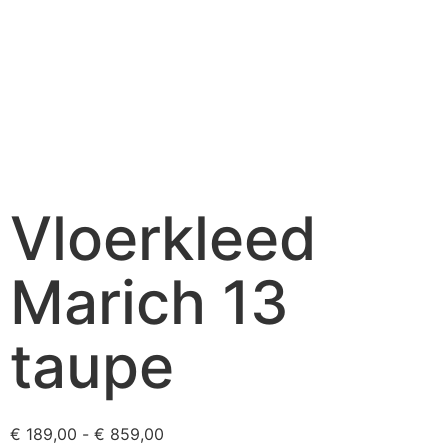
Vloerkleed
Marich 13
taupe
€
189,00
-
€
859,00