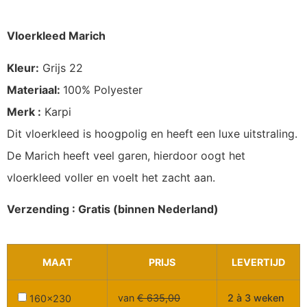
Vloerkleed Marich
Kleur:
Grijs 22
Materiaal:
100% Polyester
Merk :
Karpi
Dit vloerkleed is hoogpolig en heeft een luxe uitstraling.
De Marich heeft veel garen, hierdoor oogt het
vloerkleed voller en voelt het zacht aan.
Verzending : Gratis (binnen Nederland)
MAAT
PRIJS
LEVERTIJD
van
€
635,00
2 à 3 weken
160x230