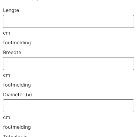
Lengte
cm
foutmelding
Breedte
cm
foutmelding
Diameter (⌀)
cm
foutmelding
Totaalprijs