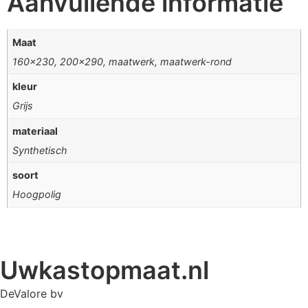
Aanvullende informatie
Maat
160×230, 200×290, maatwerk, maatwerk-rond
kleur
Grijs
materiaal
Synthetisch
soort
Hoogpolig
Uwkastopmaat.nl
DeValore bv