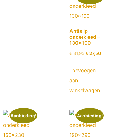
Antislip
onderkleed –
130×190
€
31,95
€
27,50
Toevoegen
aan
winkelwagen
Aanbieding!
Aanbieding!