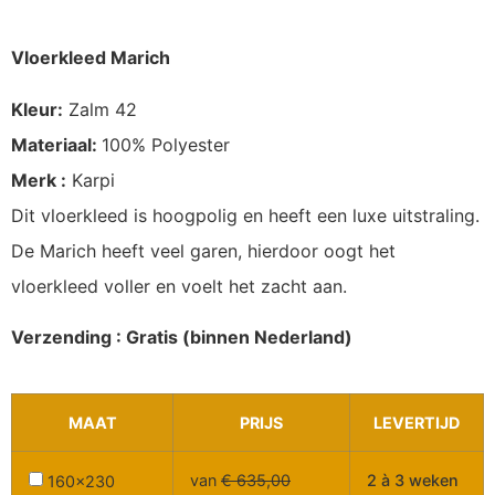
Vloerkleed Marich
Kleur:
Zalm 42
Materiaal:
100% Polyester
Merk :
Karpi
Dit vloerkleed is hoogpolig en heeft een luxe uitstraling.
De Marich heeft veel garen, hierdoor oogt het
vloerkleed voller en voelt het zacht aan.
Verzending : Gratis (binnen Nederland)
MAAT
PRIJS
LEVERTIJD
van
€
635,00
2 à 3 weken
160x230