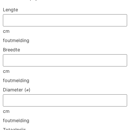
Lengte
cm
foutmelding
Breedte
cm
foutmelding
Diameter (⌀)
cm
foutmelding
Totaalprijs