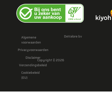
DeValore bv
Algemene
voorwaarden
Privacyvoorwaarden
Disclaimer
Copyright © 2026
Verzendingsbeleid
Cookiebeleid
(EU)