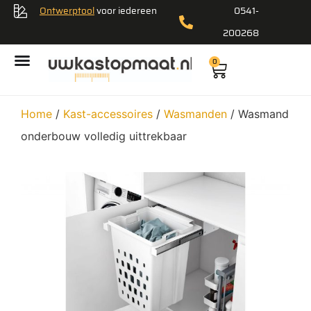
Ontwerptool
voor iedereen
0541-
200268
0
Home
/
Kast-accessoires
/
Wasmanden
/ Wasmand
onderbouw volledig uittrekbaar