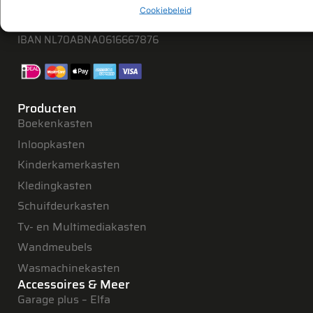
KVK 57049653
Cookiebeleid
BTW NL8524.17.688.B01
IBAN NL70ABNA0616667876
Producten
Boekenkasten
Inloopkasten
Kinderkamerkasten
Kledingkasten
Schuifdeurkasten
Tv- en Multimediakasten
Wandmeubels
Wasmachinekasten
Accessoires & Meer
Garage plus – Elfa