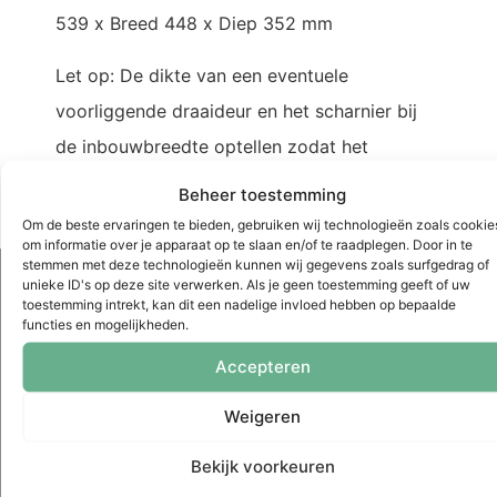
539 x Breed 448 x Diep 352 mm
Let op: De dikte van een eventuele
voorliggende draaideur en het scharnier bij
de inbouwbreedte optellen zodat het
uittrekken nooit een probleem zal zijn.
Beheer toestemming
Om de beste ervaringen te bieden, gebruiken wij technologieën zoals cookie
om informatie over je apparaat op te slaan en/of te raadplegen. Door in te
stemmen met deze technologieën kunnen wij gegevens zoals surfgedrag of
Uwkastopmaat.nl
unieke ID's op deze site verwerken. Als je geen toestemming geeft of uw
toestemming intrekt, kan dit een nadelige invloed hebben op bepaalde
DeValore bv
functies en mogelijkheden.
Nijverheidsstraat 50
Accepteren
7575 BK Oldenzaal
Weigeren
T. 0541-200268
E. info@uwkastopmaat.nl
Bekijk voorkeuren