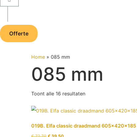
Offerte
Home
»
085 mm
085 mm
Toont alle 16 resultaten
019B. Elfa classic draadmand 605x420x185 i
€
72,70
€
39,50