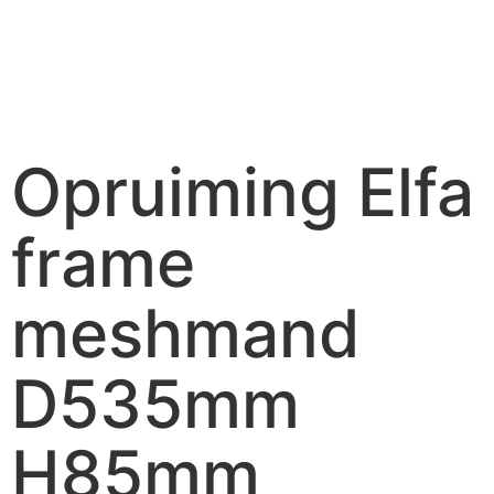
Opruiming Elfa
frame
meshmand
D535mm
H85mm