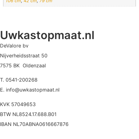
106 cm
,
42 cm
,
79 cm
Uwkastopmaat.nl
DeValore bv
Nijverheidsstraat 50
7575 BK Oldenzaal
T. 0541-200268
E. info@uwkastopmaat.nl
KVK 57049653
BTW NL8524.17.688.B01
IBAN NL70ABNA0616667876