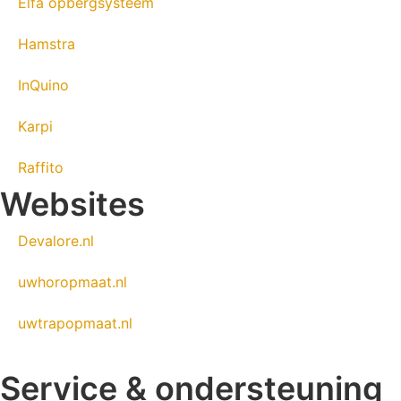
Elfa opbergsysteem
Hamstra
InQuino
Karpi
Raffito
Websites
Devalore.nl
uwhoropmaat.nl
uwtrapopmaat.nl
Service & ondersteuning