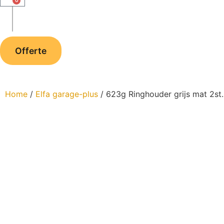
0
Offerte
Home
/
Elfa garage-plus
/ 623g Ringhouder grijs mat 2s