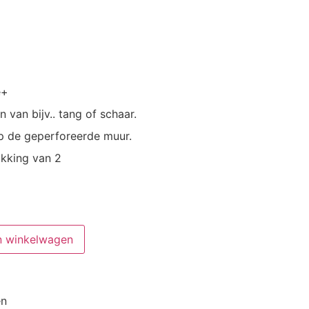
e+
van bijv.. tang of schaar.
op de geperforeerde muur.
akking van 2
n winkelwagen
en