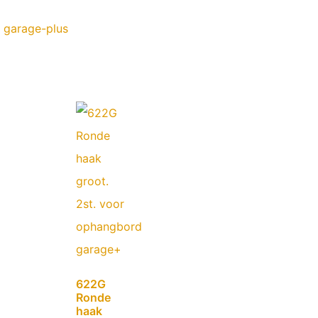
a garage-plus
622G
Ronde
haak