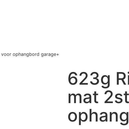
t. voor ophangbord garage+
623g Ri
mat 2st
ophang