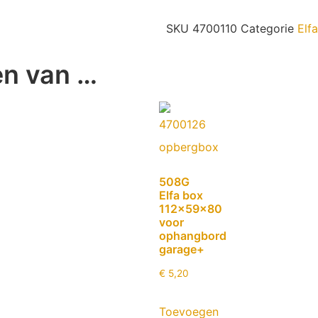
SKU
4700110
Categorie
Elf
en van …
508G
Elfa box
112x59x80
voor
ophangbord
garage+
€
5,20
Toevoegen