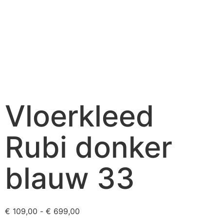
Vloerkleed
Rubi donker
blauw 33
€
109,00
-
€
699,00