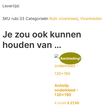
Levertijd
:
SKU
rubi.33
Categorieën
Rubi vloerkleed
,
Vloerkleden
Je zou ook kunnen
houden van …
Aanbieding!
Antislip
onderkleed –
130×190
€
31,95
€
27,50