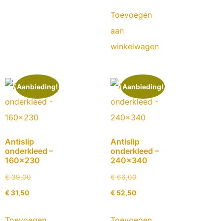
Toevoegen
aan
winkelwagen
Aanbieding!
Aanbieding!
Antislip
Antislip
onderkleed –
onderkleed –
160×230
240×340
€
39,00
€
66,00
€
31,50
€
52,50
Toevoegen
Toevoegen