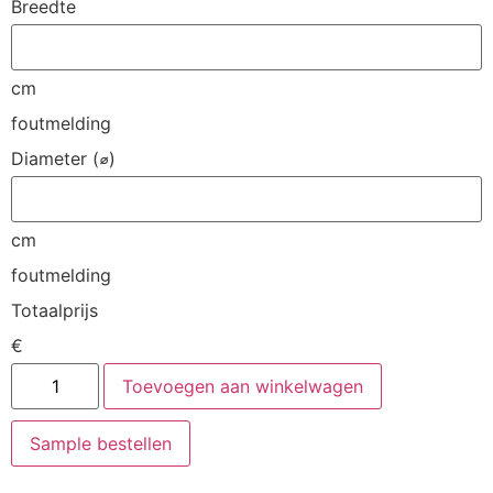
Breedte
cm
foutmelding
Diameter (⌀)
cm
foutmelding
Totaalprijs
€
Toevoegen aan winkelwagen
Sample bestellen